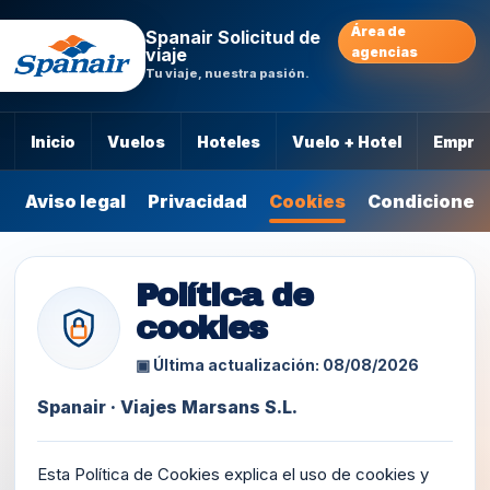
Área de
Spanair Solicitud de
viaje
agencias
Tu viaje, nuestra pasión.
Inicio
Vuelos
Hoteles
Vuelo + Hotel
Empre
Aviso legal
Privacidad
Cookies
Condiciones
Política de
cookies
▣ Última actualización: 08/08/2026
Spanair · Viajes Marsans S.L.
Esta Política de Cookies explica el uso de cookies y